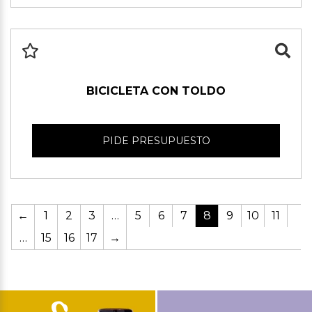
BICICLETA CON TOLDO
PIDE PRESUPUESTO
←
1
2
3
…
5
6
7
8
9
10
11
…
15
16
17
→