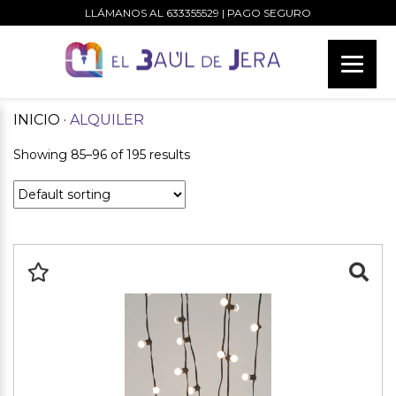
LLÁMANOS AL
633355529
| PAGO SEGURO
INICIO
·
ALQUILER
Showing 85–96 of 195 results